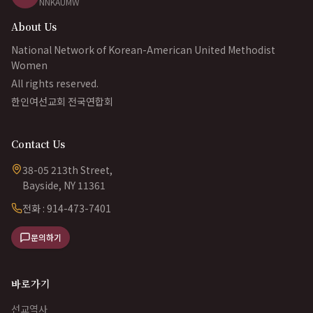
NNKAUMW
About Us
National Network of Korean-American United Methodist
Women
All rights reserved.
한인여선교회 전국연합회
Contact Us
38-05 213th Street,
Bayside, NY 11361
전화 : 914-473-7401
문의하기
바로가기
선교역사