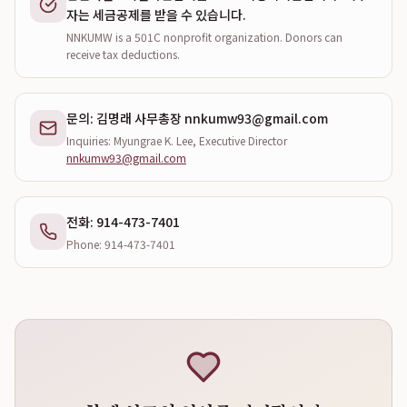
자는 세금공제를 받을 수 있습니다.
NNKUMW is a 501C nonprofit organization. Donors can
receive tax deductions.
문의: 김명래 사무총장 nnkumw93@gmail.com
Inquiries: Myungrae K. Lee, Executive Director
nnkumw93@gmail.com
전화:
914-473-7401
Phone: 914-473-7401