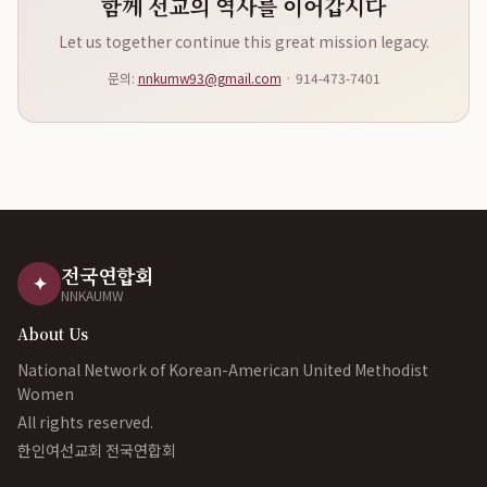
함께 선교의 역사를 이어갑시다
Let us together continue this great mission legacy.
문의:
nnkumw93@gmail.com
· 914-473-7401
전국연합회
✦
NNKAUMW
About Us
National Network of Korean-American United Methodist
Women
All rights reserved.
한인여선교회 전국연합회